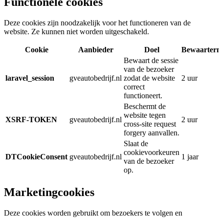
Functionele cookies
Deze cookies zijn noodzakelijk voor het functioneren van de
website. Ze kunnen niet worden uitgeschakeld.
Cookie
Aanbieder
Doel
Bewaarter
Bewaart de sessie
van de bezoeker
laravel_session
gveautobedrijf.nl
zodat de website
2 uur
correct
functioneert.
Beschermt de
website tegen
XSRF-TOKEN
gveautobedrijf.nl
2 uur
cross-site request
forgery aanvallen.
Slaat de
cookievoorkeuren
DTCookieConsent
gveautobedrijf.nl
1 jaar
van de bezoeker
op.
Marketingcookies
Deze cookies worden gebruikt om bezoekers te volgen en